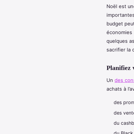
Noël est un
importantes.
budget peut
économies s
quelques as
sacrifier la 
Planifiez 
Un
des con
achats à l’
des prom
des vent
du cash
du Black