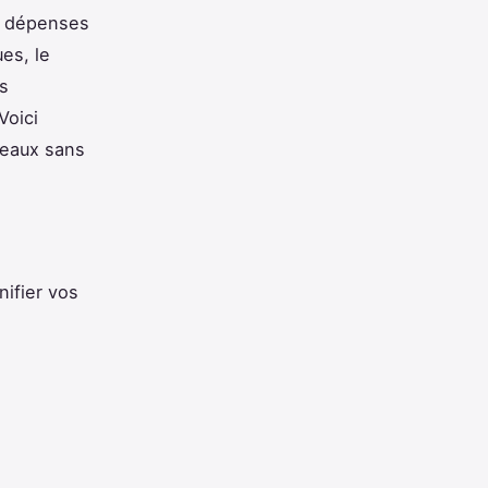
de dépenses
ues, le
es
Voici
deaux sans
nifier vos