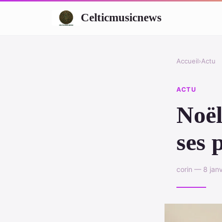
Celticmusicnews
Accueil
›
Actu
ACTU
Noël
ses 
corin — 8 jan