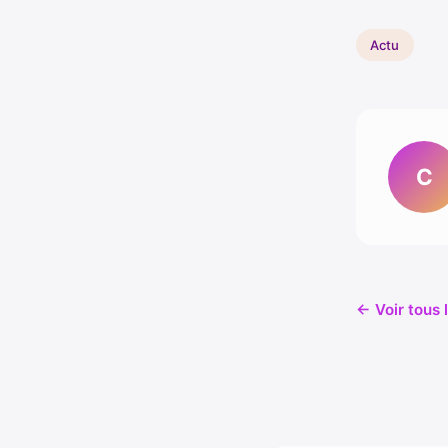
Actu
C
← Voir tous 