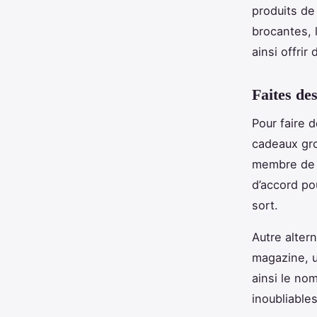
produits de
brocantes, 
ainsi offri
Faites de
Pour faire 
cadeaux gro
membre de v
d’accord po
sort.
Autre alte
magazine, u
ainsi le no
inoubliables