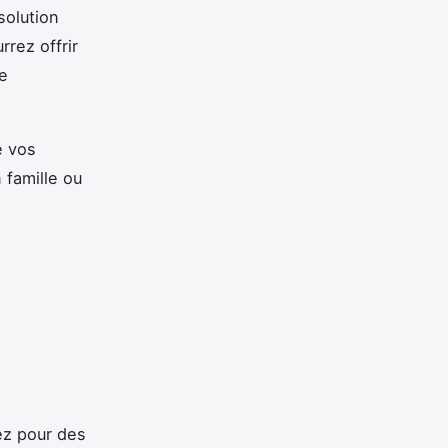
solution
rez offrir
e
e vos
 famille ou
ez pour des