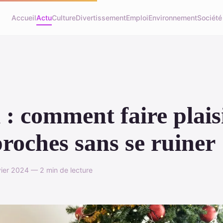
Accueil
Actu
Culture
Divertissement
Emploi
Environnement
Société
 : comment faire plais
proches sans se ruiner
vier 2024 — 2 min de lecture