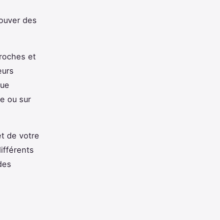
rouver des
proches et
eurs
que
ne ou sur
t de votre
ifférents
des