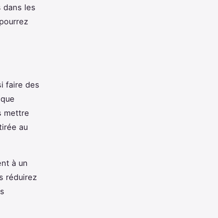
 dans les
 pourrez
i faire des
aque
s mettre
tirée au
nt à un
s réduirez
es