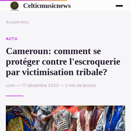
Celticmusicnews
Accueil
›
Actu
ACTU
Cameroun: comment se
protéger contre l'escroquerie
par victimisation tribale?
corin — 17 décembre 2023 — 2 min de lecture