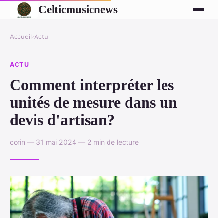
Celticmusicnews
Accueil
›
Actu
ACTU
Comment interpréter les
unités de mesure dans un
devis d'artisan?
corin — 31 mai 2024 — 2 min de lecture